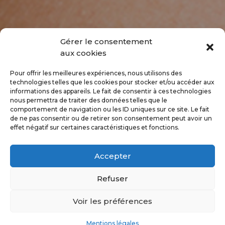
Gérer le consentement
aux cookies
Pour offrir les meilleures expériences, nous utilisons des
technologies telles que les cookies pour stocker et/ou accéder aux
Accueil
»
Nez
informations des appareils. Le fait de consentir à ces technologies
nous permettra de traiter des données telles que le
comportement de navigation ou les ID uniques sur ce site. Le fait
de ne pas consentir ou de retirer son consentement peut avoir un
Il y a quelques années, si vous
effet négatif sur certaines caractéristiques et fonctions.
souhaitiez modifier votre nez
pour le rendre plus petit, plus
Accepter
droit, ou plus fin, vous pouviez
soit avoir recours à une
Refuser
rhinoplastie chirurgicale, soit
Voir les préférences
ne rien faire. Vous n’aviez pas
d’autre solution.
Mentions légales