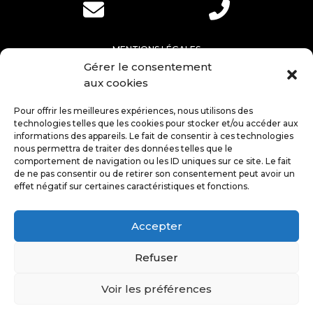
MENTIONS LÉGALES
POLITIQUE DE CONFIDENTIALITÉ
Gérer le consentement
aux cookies
RPPS
:
527 914 550
Pour offrir les meilleures expériences, nous utilisons des
technologies telles que les cookies pour stocker et/ou accéder aux
informations des appareils. Le fait de consentir à ces technologies
Accueil
nous permettra de traiter des données telles que le
comportement de navigation ou les ID uniques sur ce site. Le fait
Qui suis-je ?
de ne pas consentir ou de retirer son consentement peut avoir un
effet négatif sur certaines caractéristiques et fonctions.
Chirurgie esthétique
Médecine esthétique
Accepter
Refuser
Techniques
Vos émotions
Voir les préférences
Actualités