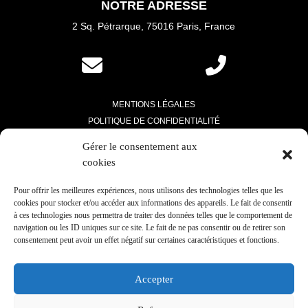
NOTRE ADRESSE
2 Sq. Pétrarque, 75016 Paris
, France
MENTIONS LÉGALES
POLITIQUE DE CONFIDENTIALITÉ
RPPS
:
527 914 550
Gérer le consentement aux
cookies
Pour offrir les meilleures expériences, nous utilisons des technologies telles que les
Accueil
cookies pour stocker et/ou accéder aux informations des appareils. Le fait de consentir
à ces technologies nous permettra de traiter des données telles que le comportement de
Qui suis-je ?
navigation ou les ID uniques sur ce site. Le fait de ne pas consentir ou de retirer son
consentement peut avoir un effet négatif sur certaines caractéristiques et fonctions.
Chirurgie esthétique
Médecine esthétique
Accepter