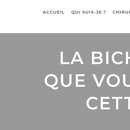
ACCUEIL
QUI SUIS-JE ?
CHIRU
LA BIC
QUE VOU
CET