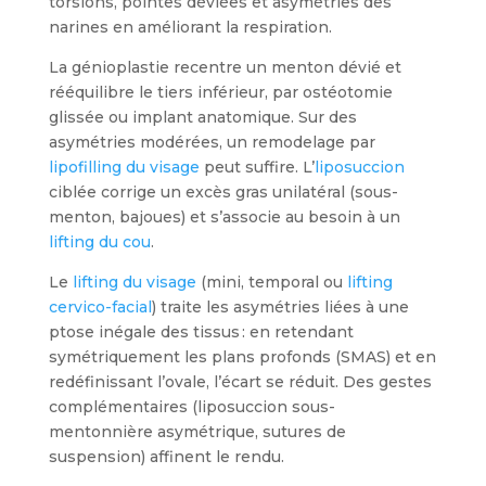
torsions, pointes déviées et asymétries des
narines en améliorant la respiration.
La génioplastie recentre un menton dévié et
rééquilibre le tiers inférieur, par ostéotomie
glissée ou implant anatomique. Sur des
asymétries modérées, un remodelage par
lipofilling du visage
peut suffire. L’
liposuccion
ciblée corrige un excès gras unilatéral (sous-
menton, bajoues) et s’associe au besoin à un
lifting du cou
.
Le
lifting du visage
(mini, temporal ou
lifting
cervico-facial
) traite les asymétries liées à une
ptose inégale des tissus : en retendant
symétriquement les plans profonds (SMAS) et en
redéfinissant l’ovale, l’écart se réduit. Des gestes
complémentaires (liposuccion sous-
mentonnière asymétrique, sutures de
suspension) affinent le rendu.